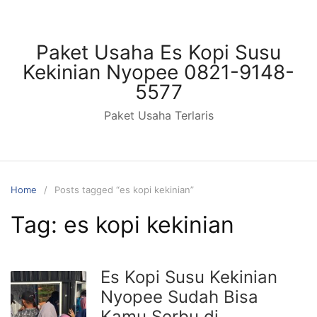
Skip
to
content
Paket Usaha Es Kopi Susu
Kekinian Nyopee 0821-9148-
5577
Paket Usaha Terlaris
Home
Posts tagged “es kopi kekinian”
Tag:
es kopi kekinian
Es Kopi Susu Kekinian
Nyopee Sudah Bisa
Kamu Serbu di