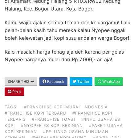
di Alfamart Kedung Halang 5 RT03/RW02 Kedung
Halang, Kec. Bogor Utara, Kota Bogor.
Kamu wajib ajakin semua teman dan keluargamu! Lalu
pelan-pelan kasih tahu mereka kalau Nyopee nggak
boleh kelewatan jadi kopi susu andalan warga Bogor!
Kalo masalah harga tenag aja deh karena per gelas
Nyopee harganya mulai dari Rp 7.000,- an aja!
SHARE THIS
Facebook
Twitter
WhatsApp
Pin It
TAGS:
#FRANCHISE KOPI MURAH INDONESIA
#FRANCHISE KOPI TERBARU
#FRANCHISE KOPI
TERLARIS
#FRANCHISE TOAST
#INFO USAHA ES
KOPI
#NYOPEE ES KOPI KEKINIAN
#PAKET USAHA
KOPI KEKINIAN
#PELUANG USAHA MINUMAN
KEKINIAN
#WARALABA KOPI AMING
#WARALABA