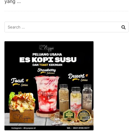
yang …
Search
for: