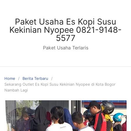
Skip
to
content
Paket Usaha Es Kopi Susu
Kekinian Nyopee 0821-9148-
5577
Paket Usaha Terlaris
Home
Berita Terbaru
Sekarang Outlet Es Kopi Susu Kekinian Nyopee di Kota Bogor
Nambah Lagi