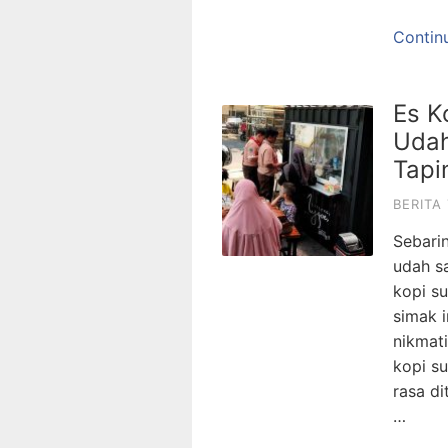
Contin
Es K
Udah
Tapin
BERITA
Sebarin
udah s
kopi s
simak i
nikmati
kopi su
rasa di
…