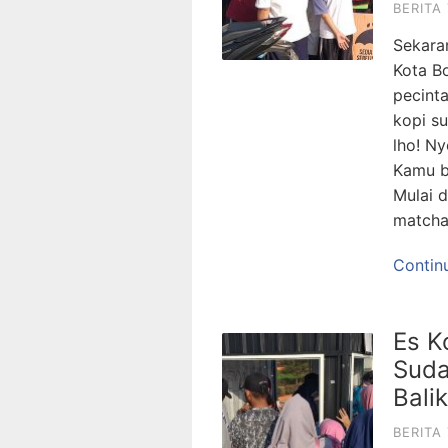
BERITA
Sekara
Kota B
pecinta
kopi su
lho! N
Kamu b
Mulai d
matcha
Contin
Es K
Suda
Bali
BERITA