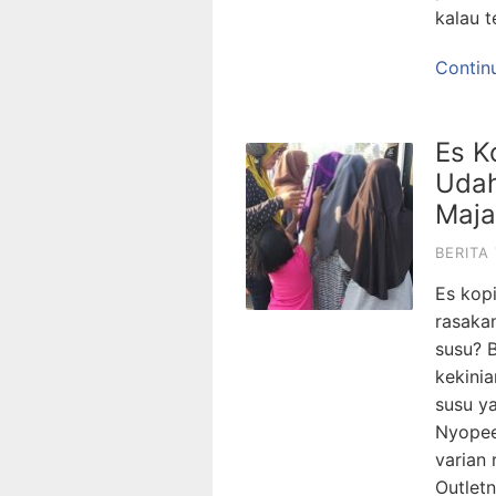
kalau 
Contin
Es K
Udah
Maja
BERITA
Es kop
rasaka
susu? 
kekini
susu ya
Nyopee
varian 
Outlet