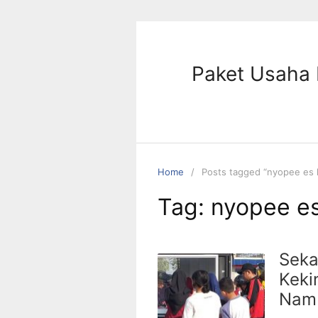
Skip
to
content
Paket Usaha 
Home
Posts tagged “nyopee es k
Tag:
nyopee es
Seka
Keki
Nam