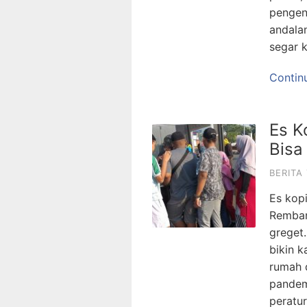
pengen 
andala
segar 
Contin
Es K
Bisa
BERITA
Es kop
Rembang
greget
bikin k
rumah 
pandemi
peratur