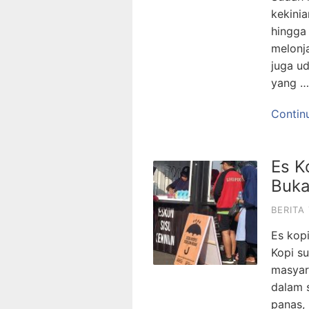
kekini
hingga
melonja
juga u
yang 
Contin
Es K
Buka
BERITA
Es kopi
Kopi s
masyar
dalam 
panas, 