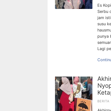
Es Kop
Serbu d
jam ist
susu k
hausmu
punya 
semuan
Lagi pe
Contin
Akhi
Nyop
Ket
BERITA
Akhirn