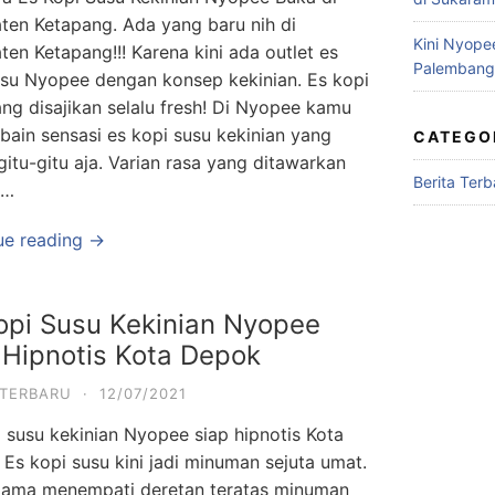
ten Ketapang. Ada yang baru nih di
Kini Nyopee
en Ketapang!!! Karena kini ada outlet es
Palembang
usu Nyopee dengan konsep kekinian. Es kopi
ng disajikan selalu fresh! Di Nyopee kamu
bain sensasi es kopi susu kekinian yang
CATEGO
itu-gitu aja. Varian rasa yang ditawarkan
Berita Terb
 …
ue reading →
opi Susu Kekinian Nyopee
 Hipnotis Kota Depok
 TERBARU
·
12/07/2021
 susu kekinian Nyopee siap hipnotis Kota
Es kopi susu kini jadi minuman sejuta umat.
lama menempati deretan teratas minuman