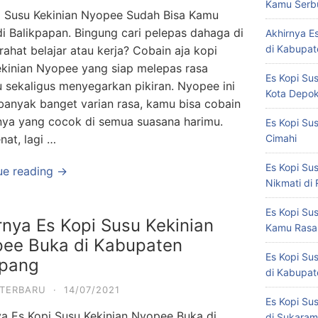
Kamu Serbu
i Susu Kekinian Nyopee Sudah Bisa Kamu
i Balikpapan. Bingung cari pelepas dahaga di
Akhirnya E
di Kabupat
irahat belajar atau kerja? Cobain aja kopi
ekinian Nyopee yang siap melepas rasa
Es Kopi Su
 sekaligus menyegarkan pikiran. Nyopee ini
Kota Depo
banyak banget varian rasa, kamu bisa cobain
ya yang cocok di semua suasana harimu.
Es Kopi Su
nat, lagi …
Cimahi
Es Kopi Su
ue reading →
Nikmati di
Es Kopi Su
rnya Es Kopi Susu Kekinian
Kamu Rasak
ee Buka di Kabupaten
Es Kopi Su
apang
di Kabupate
 TERBARU
·
14/07/2021
Es Kopi Su
ya Es Kopi Susu Kekinian Nyopee Buka di
di Sukaram