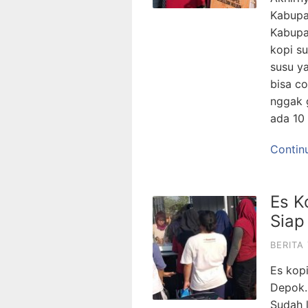
Kabupa
Kabupat
kopi s
susu ya
bisa co
nggak g
ada 10
Contin
Es K
Siap
BERITA
Es kopi
Depok. 
Sudah 