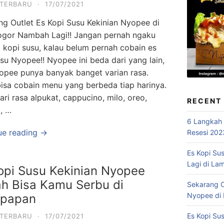
 TERBARU
·
17/07/2021
ng Outlet Es Kopi Susu Kekinian Nyopee di
ogor Nambah Lagi!! Jangan pernah ngaku
 kopi susu, kalau belum pernah cobain es
su Nyopee!! Nyopee ini beda dari yang lain,
yopee punya banyak banget varian rasa.
isa cobain menu yang berbeda tiap harinya.
ari rasa alpukat, cappucino, milo, oreo,
RECENT
, …
6 Langkah
ue reading →
Resesi 202
Es Kopi Su
Lagi di La
opi Susu Kekinian Nyopee
h Bisa Kamu Serbu di
Sekarang O
Nyopee di 
kpapan
Es Kopi Su
 TERBARU
·
17/07/2021